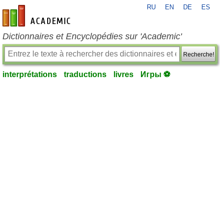
RU
EN
DE
ES
fr-academic.com
Dictionnaires et Encyclopédies sur 'Academic'
Recherche!
interprétations
traductions
livres
Игры ⚽