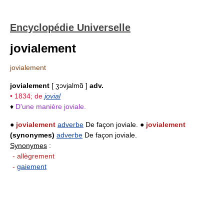
Encyclopédie Universelle
jovialement
jovialement
jovialement
[ ʒɔvjalmɑ̃ ]
adv.
• 1834; de
jovial
♦
D'une manière joviale.
●
jovialement
adverbe
De façon joviale. ●
jovialement
(synonymes)
adverbe
De façon joviale.
Synonymes
:
- allègrement
-
gaiement