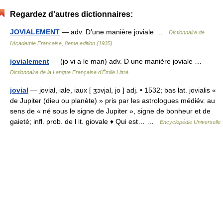
Regardez d'autres dictionnaires:
JOVIALEMENT
— adv. D’une manière joviale …
Dictionnaire de
l'Academie Francaise, 8eme edition (1935)
jovialement
— (jo vi a le man) adv. D une manière joviale …
Dictionnaire de la Langue Française d'Émile Littré
jovial
— jovial, iale, iaux [ ʒɔvjal, jo ] adj. • 1532; bas lat. jovialis «
de Jupiter (dieu ou planète) » pris par les astrologues médiév. au
sens de « né sous le signe de Jupiter », signe de bonheur et de
gaieté; infl. prob. de l it. giovale ♦ Qui est… …
Encyclopédie Universelle