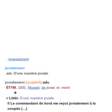
-
joyeusement
jovialement
adv.
D'une manière joviale.
jovialement
[ʒɔvjalmɑ̃]
adv.
ÉTYM.
1831,
Musset
;
de
jovial,
et
-ment.
❖
♦
Littér.
D'une manière joviale.
0
Le commandant de bord me reçut jovialement à la
coupée (…)