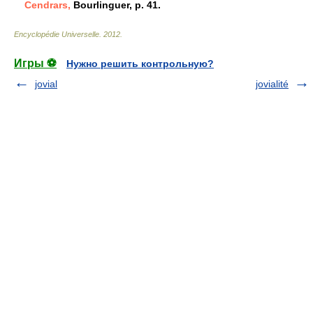
Cendrars,
Bourlinguer, p. 41.
Encyclopédie Universelle
.
2012
.
Игры ⚽
Нужно решить контрольную?
jovial
jovialité